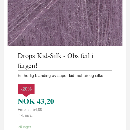
Drops Kid-Silk - Obs feil i
fargen!
En herlig blanding av super kid mohair og silke
-20%
NOK
43,20
Førpris:
54,00
Rabatt
inkl. mva.
På lager