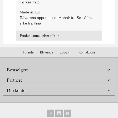
Tørkes flatt
Made in:
EU
Råvarens opprinnelse:
Mohair fra Sør-Afrika,
silke fra Kina
Produktanmeldelser (0)
Forside
Bli kunde
Logg inn
Kontakt oss
Bestselgere
Partnere
Din konto