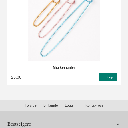
Maskesamler
25,00
Kjøp
Forside
Bli kunde
Logg inn
Kontakt oss
Bestselgere