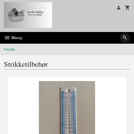
Gå
til
innholdet
Meny
Forside
Strikketilbehør